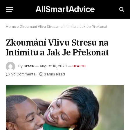
AllSmartAdvice
Home
»
Zkoumání Vlivu Stresu na Intimitu a Jak Je Překonat
Zkoumání Vlivu Stresu na
Intimitu a Jak Je Překonat
By
Grace
August 10, 2023
HEALTH
No Comments
3 Mins Read