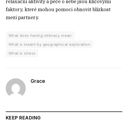
relaxační aktivity a péče o sebe jsou klíčovými
faktory, které mohou pomoci obnovit blízkost
mezi partnery.
What does having intimacy mean
What is meant by geographical exploration
What is stress
Grace
KEEP READING